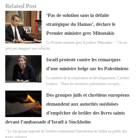
Related Post
‘Pas de solution sans la défaite
stratégique du Hamas’, déclare le
Premier ministre grec Mitsotakis
Le Premier ministre grec Kyriakos Mitsotakis : " On ne
peut pas imaginer une solution…
Israël proteste contre les remarques
d’une ministre belge sur les Palestiniens
La ministre de la coopération au développement, Caroline
Gennez : ''Dans les territoires palestiniens occupés,…
Des groupes juifs et chrétiens européens
demandent aux autorités suédoises
d’empêcher de brûler des livres saints
devant l’ambassade d’Israël à Stockholm
‘’Le fait qu'une majorité de Suédois soutiennent l'interdiction de brûler en public des
textes religieux…