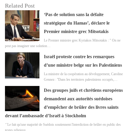
Related Post
‘Pas de solution sans la défaite
stratégique du Hamas’, déclare le
Premier ministre grec Mitsotakis
Le Premier ministre grec Kyriakos Mitsotakis : " On ne
peut pas imaginer une solution…
Israël proteste contre les remarques
d’une ministre belge sur les Palestiniens
La ministre de la coopération au développement, Caroline
Gennez : ''Dans les territoires palestiniens occupés,…
Des groupes juifs et chrétiens européens
demandent aux autorités suédoises
d’empêcher de brûler des livres saints
devant l’ambassade d’Israël à Stockholm
‘’Le fait qu'une majorité de Suédois soutiennent l'interdiction de brûler en public des
textes religieux…