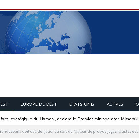
UEST
EUROPE DE L’EST
ETATS-UNIS
AUTRES
O
éfaite stratégique du Hamas', déclare le Premier ministre grec Mitsotaki
Bundesbank doit décider jeudi du sort de l’auteur de propos jugés racistes et 