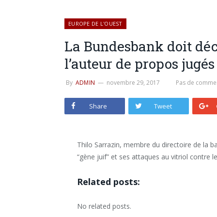
EUROPE DE L'OUEST
La Bundesbank doit déci
l’auteur de propos jugés
By
ADMIN
novembre 29, 2017
Pas de commen
Share
Tweet
Thilo Sarrazin, membre du directoire de la ban
“gène juif” et ses attaques au vitriol contr
Related posts:
No related posts.