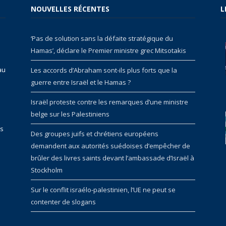
NOUVELLES RÉCENTES
L
‘Pas de solution sans la défaite stratégique du
Hamas’, déclare le Premier ministre grec Mitsotakis
au
Les accords d’Abraham sont-ils plus forts que la
guerre entre Israël et le Hamas ?
Israël proteste contre les remarques d’une ministre
belge sur les Palestiniens
rs
Des groupes juifs et chrétiens européens
demandent aux autorités suédoises d’empêcher de
brûler des livres saints devant l’ambassade d’Israël à
Stockholm
Sur le conflit israélo-palestinien, l’UE ne peut se
contenter de slogans