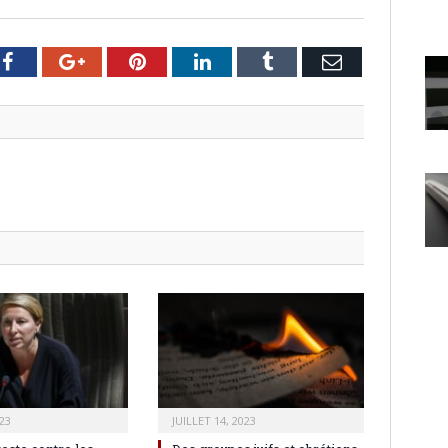
er
Facebook
Google+
Pinterest
LinkedIn
Tumblr
Email
23
JUILLET 14, 2023