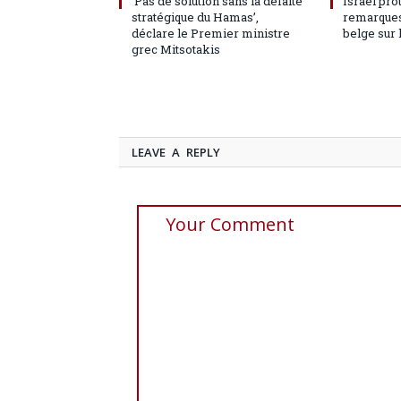
‘Pas de solution sans la défaite
Israël pro
stratégique du Hamas’,
remarques
déclare le Premier ministre
belge sur 
grec Mitsotakis
LEAVE A REPLY