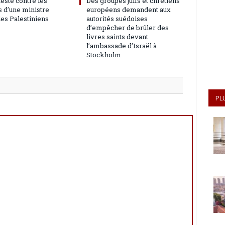
teste contre les
Des groupes juifs et chrétiens
 d’une ministre
européens demandent aux
les Palestiniens
autorités suédoises
d’empêcher de brûler des
livres saints devant
l’ambassade d’Israël à
Stockholm
PL