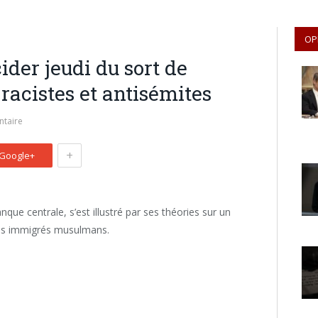
OP
der jeudi du sort de
 racistes et antisémites
taire
+
Google+
que centrale, s’est illustré par ses théories sur un
e les immigrés musulmans.