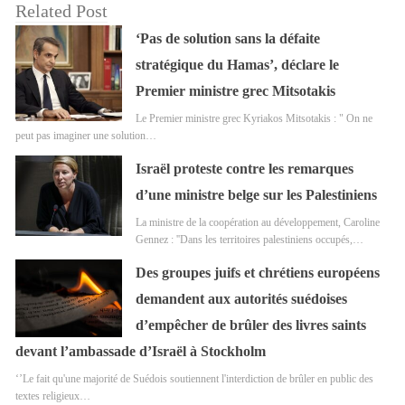
Related Post
‘Pas de solution sans la défaite
stratégique du Hamas’, déclare le
Premier ministre grec Mitsotakis
Le Premier ministre grec Kyriakos Mitsotakis : " On ne
peut pas imaginer une solution…
Israël proteste contre les remarques
d’une ministre belge sur les Palestiniens
La ministre de la coopération au développement, Caroline
Gennez : ''Dans les territoires palestiniens occupés,…
Des groupes juifs et chrétiens européens
demandent aux autorités suédoises
d’empêcher de brûler des livres saints
devant l’ambassade d’Israël à Stockholm
‘’Le fait qu'une majorité de Suédois soutiennent l'interdiction de brûler en public des
textes religieux…