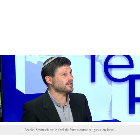
Bezalel Smotrich est le chef du Parti sioniste religieux en Israël.