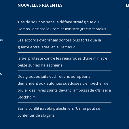
NOUVELLES RÉCENTES
L
‘Pas de solution sans la défaite stratégique du
Hamas’, déclare le Premier ministre grec Mitsotakis
au
Les accords d’Abraham sont-ils plus forts que la
guerre entre Israël et le Hamas ?
Israël proteste contre les remarques d’une ministre
belge sur les Palestiniens
rs
Des groupes juifs et chrétiens européens
demandent aux autorités suédoises d’empêcher de
brûler des livres saints devant l’ambassade d’Israël à
Stockholm
Sur le conflit israélo-palestinien, l’UE ne peut se
contenter de slogans