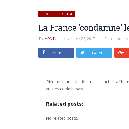
EUROPE DE L'OUEST
La France ‘condamne’ le
By
ADMIN
novembre 28, 2017
Pas de commen
Share
Tweet
‘Rien ne saurait justifier de tels actes, à l’h
au service de la paix’.
Related posts:
No related posts.