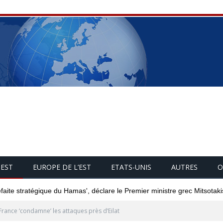
UEST
EUROPE DE L’EST
ETATS-UNIS
AUTRES
O
éfaite stratégique du Hamas', déclare le Premier ministre grec Mitsotaki
France ‘condamne’ les attaques près d’Eilat