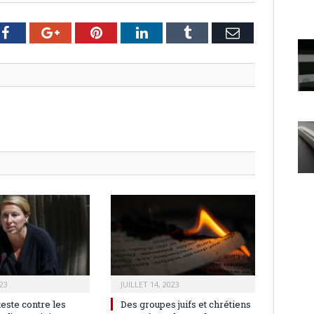
er
Facebook
Google+
Pinterest
LinkedIn
Tumblr
Email
23
JUILLET 14, 2023
teste contre les
Des groupes juifs et chrétiens