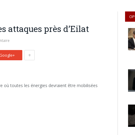
OP
s attaques près d’Eilat
taire
+
Google+
eure où toutes les énergies devraient être mobilisées