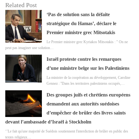
Related Post
‘Pas de solution sans la défaite
stratégique du Hamas’, déclare le
Premier ministre grec Mitsotakis
Le Premier ministre grec Kyriakos Mitsotakis : " On ne
peut pas imaginer une solution…
Israël proteste contre les remarques
d’une ministre belge sur les Palestiniens
La ministre de la coopération au développement, Caroline
Gennez : ''Dans les territoires palestiniens occupés,…
Des groupes juifs et chrétiens européens
demandent aux autorités suédoises
d’empêcher de brûler des livres saints
devant l’ambassade d’Israël à Stockholm
‘’Le fait qu'une majorité de Suédois soutiennent l'interdiction de brûler en public des
textes religieux…