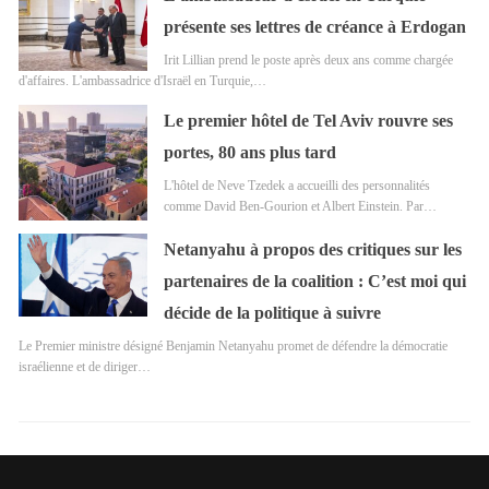
présente ses lettres de créance à Erdogan
Irit Lillian prend le poste après deux ans comme chargée
d'affaires. L'ambassadrice d'Israël en Turquie,…
Le premier hôtel de Tel Aviv rouvre ses
portes, 80 ans plus tard
L'hôtel de Neve Tzedek a accueilli des personnalités
comme David Ben-Gourion et Albert Einstein. Par…
Netanyahu à propos des critiques sur les
partenaires de la coalition : C’est moi qui
décide de la politique à suivre
Le Premier ministre désigné Benjamin Netanyahu promet de défendre la démocratie
israélienne et de diriger…