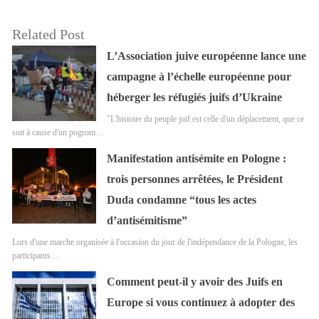
Related Post
L’Association juive européenne lance une
campagne à l’échelle européenne pour
héberger les réfugiés juifs d’Ukraine
"L'histoire du peuple juif est celle d'un déplacement, que ce
soit à cause d'un pogrom…
Manifestation antisémite en Pologne :
trois personnes arrêtées, le Président
Duda condamne “tous les actes
d’antisémitisme”
Lors d'une marche organisée à l'occasion du jour de l'indépendance de la Pologne, les
participants…
Comment peut-il y avoir des Juifs en
Europe si vous continuez à adopter des