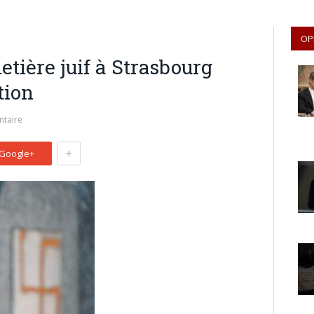
OP
etière juif à Strasbourg
tion
taire
+
Google+