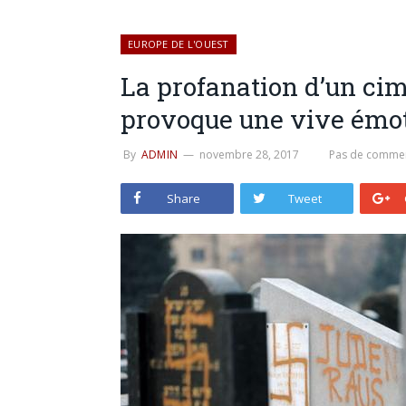
EUROPE DE L'OUEST
La profanation d’un cim
provoque une vive émo
By
ADMIN
novembre 28, 2017
Pas de commen
Share
Tweet