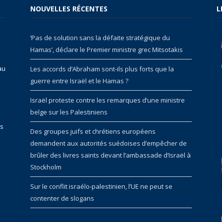
NOUVELLES RÉCENTES
L
‘Pas de solution sans la défaite stratégique du
Hamas’, déclare le Premier ministre grec Mitsotakis
au
Les accords d’Abraham sont-ils plus forts que la
guerre entre Israël et le Hamas ?
Israël proteste contre les remarques d’une ministre
belge sur les Palestiniens
rs
Des groupes juifs et chrétiens européens
demandent aux autorités suédoises d’empêcher de
brûler des livres saints devant l’ambassade d’Israël à
Stockholm
Sur le conflit israélo-palestinien, l’UE ne peut se
contenter de slogans