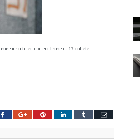
mmée inscrite en couleur brune et 13 ont été
er
Facebook
Google+
Pinterest
LinkedIn
Tumblr
Email