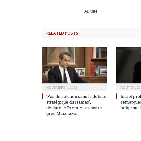
ADMIN
RELATED
POSTS
NOVEMBRE 1, 2023
AOÛT 31, 20
‘Pas de solution sans la défaite
Israël pro
stratégique du Hamas’,
remarques
déclare le Premier ministre
belge sur 
grec Mitsotakis