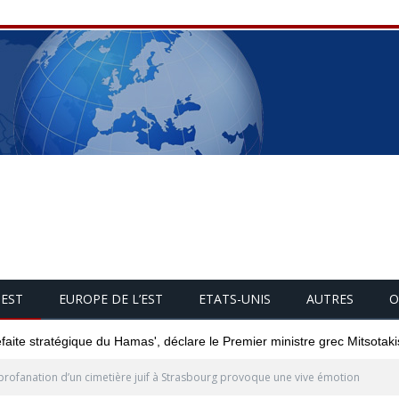
UEST
EUROPE DE L’EST
ETATS-UNIS
AUTRES
O
éfaite stratégique du Hamas', déclare le Premier ministre grec Mitsotaki
profanation d’un cimetière juif à Strasbourg provoque une vive émotion