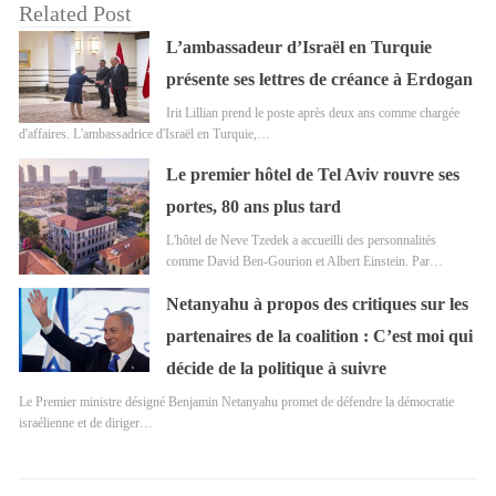
Related Post
L’ambassadeur d’Israël en Turquie
présente ses lettres de créance à Erdogan
Irit Lillian prend le poste après deux ans comme chargée
d'affaires. L'ambassadrice d'Israël en Turquie,…
Le premier hôtel de Tel Aviv rouvre ses
portes, 80 ans plus tard
L'hôtel de Neve Tzedek a accueilli des personnalités
comme David Ben-Gourion et Albert Einstein. Par…
Netanyahu à propos des critiques sur les
partenaires de la coalition : C’est moi qui
décide de la politique à suivre
Le Premier ministre désigné Benjamin Netanyahu promet de défendre la démocratie
israélienne et de diriger…