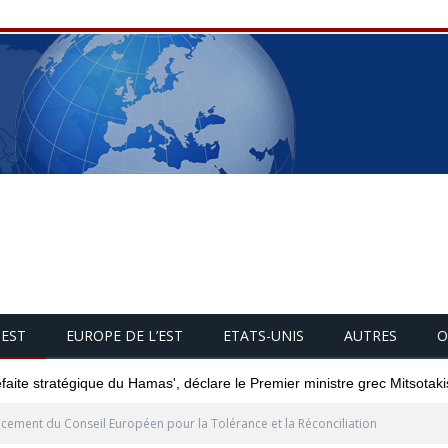
UEST
EUROPE DE L’EST
ETATS-UNIS
AUTRES
O
éfaite stratégique du Hamas', déclare le Premier ministre grec Mitsotaki
cement du Conseil Européen pour la Tolérance et la Réconciliation