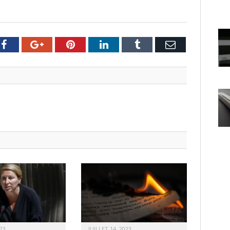
er
Facebook
Google+
Pinterest
LinkedIn
Tumblr
Email
23
JUILLET 14, 2023