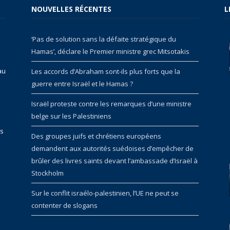
NOUVELLES RÉCENTES
L
‘Pas de solution sans la défaite stratégique du
Hamas’, déclare le Premier ministre grec Mitsotakis
au
Les accords d’Abraham sont-ils plus forts que la
guerre entre Israël et le Hamas ?
Israël proteste contre les remarques d’une ministre
belge sur les Palestiniens
rs
Des groupes juifs et chrétiens européens
demandent aux autorités suédoises d’empêcher de
brûler des livres saints devant l’ambassade d’Israël à
Stockholm
Sur le conflit israélo-palestinien, l’UE ne peut se
contenter de slogans