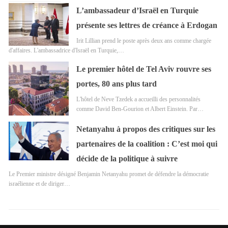
L’ambassadeur d’Israël en Turquie
présente ses lettres de créance à Erdogan
Irit Lillian prend le poste après deux ans comme chargée
d'affaires. L'ambassadrice d'Israël en Turquie,…
Le premier hôtel de Tel Aviv rouvre ses
portes, 80 ans plus tard
L'hôtel de Neve Tzedek a accueilli des personnalités
comme David Ben-Gourion et Albert Einstein. Par…
Netanyahu à propos des critiques sur les
partenaires de la coalition : C’est moi qui
décide de la politique à suivre
Le Premier ministre désigné Benjamin Netanyahu promet de défendre la démocratie
israélienne et de diriger…