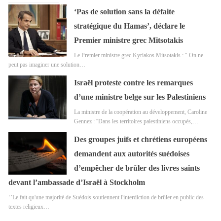
‘Pas de solution sans la défaite
stratégique du Hamas’, déclare le
Premier ministre grec Mitsotakis
Le Premier ministre grec Kyriakos Mitsotakis : " On ne
peut pas imaginer une solution…
Israël proteste contre les remarques
d’une ministre belge sur les Palestiniens
La ministre de la coopération au développement, Caroline
Gennez : ''Dans les territoires palestiniens occupés,…
Des groupes juifs et chrétiens européens
demandent aux autorités suédoises
d’empêcher de brûler des livres saints
devant l’ambassade d’Israël à Stockholm
‘’Le fait qu'une majorité de Suédois soutiennent l'interdiction de brûler en public des
textes religieux…