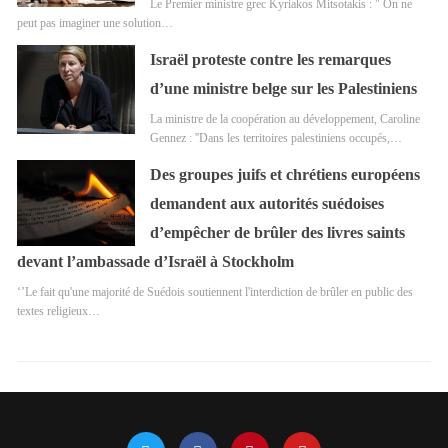
Le Premier ministre grec Kyriakos Mitsotakis : " On ne
peut pas imaginer une solution…
Israël proteste contre les remarques
d’une ministre belge sur les Palestiniens
La ministre de la coopération au développement, Caroline
Gennez : ''Dans les territoires palestiniens occupés,…
Des groupes juifs et chrétiens européens
demandent aux autorités suédoises
d’empêcher de brûler des livres saints
devant l’ambassade d’Israël à Stockholm
‘’Le fait qu'une majorité de Suédois soutiennent l'interdiction de brûler en public des
textes religieux…