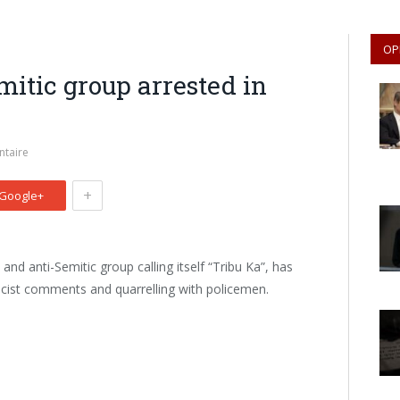
OP
mitic group arrested in
taire
+
Google+
and anti-Semitic group calling itself “Tribu Ka”, has
acist comments and quarrelling with policemen.