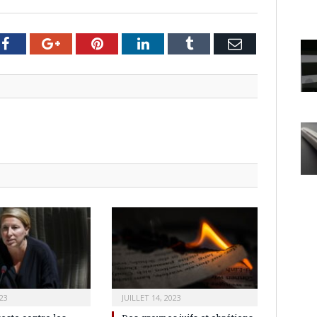
er
Facebook
Google+
Pinterest
LinkedIn
Tumblr
Email
23
JUILLET 14, 2023