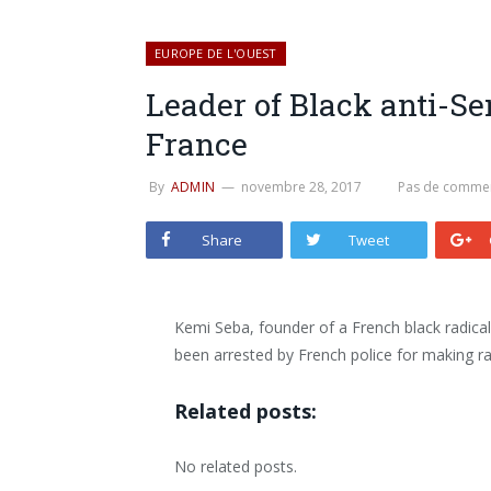
EUROPE DE L'OUEST
Leader of Black anti-Se
France
By
ADMIN
novembre 28, 2017
Pas de commen
Share
Tweet
Kemi Seba, founder of a French black radical 
been arrested by French police for making r
Related posts:
No related posts.