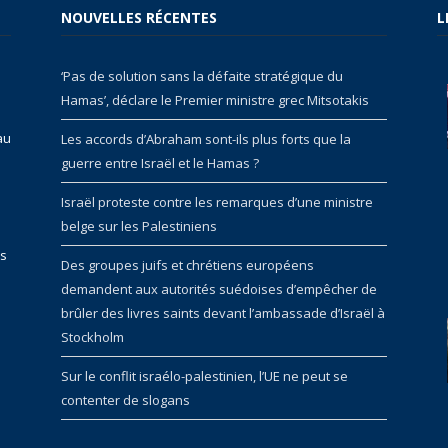
NOUVELLES RÉCENTES
L
‘Pas de solution sans la défaite stratégique du
Hamas’, déclare le Premier ministre grec Mitsotakis
au
Les accords d’Abraham sont-ils plus forts que la
guerre entre Israël et le Hamas ?
Israël proteste contre les remarques d’une ministre
belge sur les Palestiniens
rs
Des groupes juifs et chrétiens européens
demandent aux autorités suédoises d’empêcher de
brûler des livres saints devant l’ambassade d’Israël à
Stockholm
Sur le conflit israélo-palestinien, l’UE ne peut se
contenter de slogans