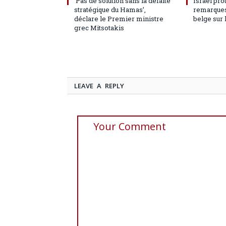
‘Pas de solution sans la défaite
Israël pro
stratégique du Hamas’,
remarques
déclare le Premier ministre
belge sur 
grec Mitsotakis
LEAVE A REPLY