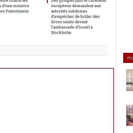
teste contre les
Des groupes juifs et chrétiens
 d’une ministre
européens demandent aux
les Palestiniens
autorités suédoises
d’empêcher de brûler des
livres saints devant
l’ambassade d’Israël à
Stockholm
PL