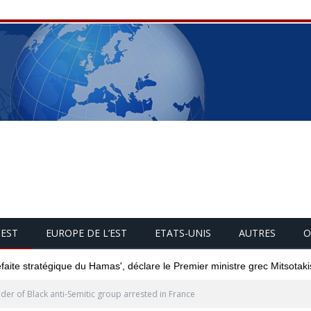
UEST
EUROPE DE L’EST
ETATS-UNIS
AUTRES
O
éfaite stratégique du Hamas', déclare le Premier ministre grec Mitsotaki
der of Black anti-Semitic group arrested in France