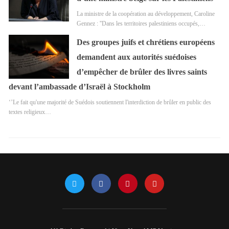
La ministre de la coopération au développement, Caroline
Gennez : ''Dans les territoires palestiniens occupés,…
Des groupes juifs et chrétiens européens
demandent aux autorités suédoises
d’empêcher de brûler des livres saints
devant l’ambassade d’Israël à Stockholm
‘’Le fait qu'une majorité de Suédois soutiennent l'interdiction de brûler en public des
textes religieux…