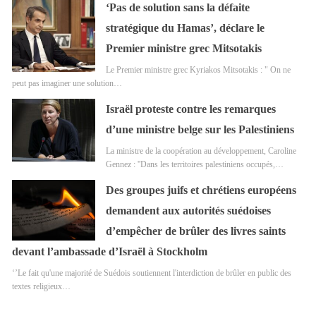
‘Pas de solution sans la défaite
stratégique du Hamas’, déclare le
Premier ministre grec Mitsotakis
Le Premier ministre grec Kyriakos Mitsotakis : " On ne
peut pas imaginer une solution…
Israël proteste contre les remarques
d’une ministre belge sur les Palestiniens
La ministre de la coopération au développement, Caroline
Gennez : ''Dans les territoires palestiniens occupés,…
Des groupes juifs et chrétiens européens
demandent aux autorités suédoises
d’empêcher de brûler des livres saints
devant l’ambassade d’Israël à Stockholm
‘’Le fait qu'une majorité de Suédois soutiennent l'interdiction de brûler en public des
textes religieux…