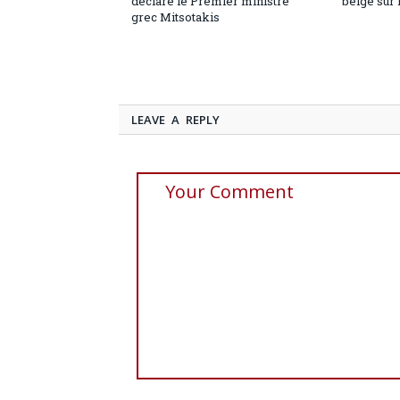
déclare le Premier ministre
belge sur 
grec Mitsotakis
LEAVE A REPLY