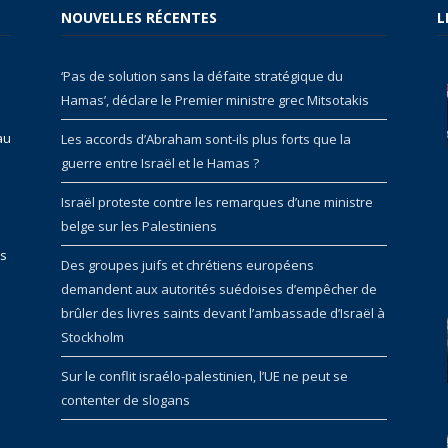
NOUVELLES RÉCENTES
L
‘Pas de solution sans la défaite stratégique du
Hamas’, déclare le Premier ministre grec Mitsotakis
au
Les accords d’Abraham sont-ils plus forts que la
guerre entre Israël et le Hamas ?
Israël proteste contre les remarques d’une ministre
belge sur les Palestiniens
rs
Des groupes juifs et chrétiens européens
demandent aux autorités suédoises d’empêcher de
brûler des livres saints devant l’ambassade d’Israël à
Stockholm
Sur le conflit israélo-palestinien, l’UE ne peut se
contenter de slogans