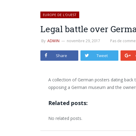
EUROPE DE L'OUEST
Legal battle over Germ
By
ADMIN
novembre 29, 2017
Pas de commen
Share
Tweet
A collection of German posters dating back 
opposing a German museum and the owners’ 
Related posts:
No related posts.