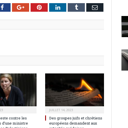
er
Facebook
Google+
Pinterest
LinkedIn
Tumblr
Email
23
JUILLET 14, 2023
teste contre les
Des groupes juifs et chrétiens
 d’une ministre
européens demandent aux