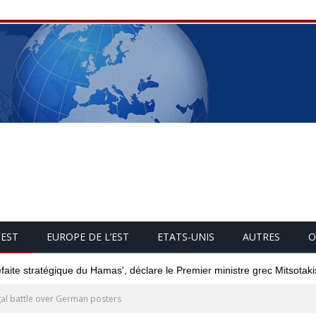
UEST
EUROPE DE L’EST
ETATS-UNIS
AUTRES
O
éfaite stratégique du Hamas', déclare le Premier ministre grec Mitsotaki
al battle over German posters