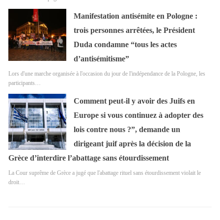
Manifestation antisémite en Pologne :
trois personnes arrêtées, le Président
Duda condamne “tous les actes
d’antisémitisme”
Lors d'une marche organisée à l'occasion du jour de l'indépendance de la Pologne, les
participants…
Comment peut-il y avoir des Juifs en
Europe si vous continuez à adopter des
lois contre nous ?”, demande un
dirigeant juif après la décision de la
Grèce d’interdire l’abattage sans étourdissement
La Cour suprême de Grèce a jugé que l'abattage rituel sans étourdissement violait le
droit…