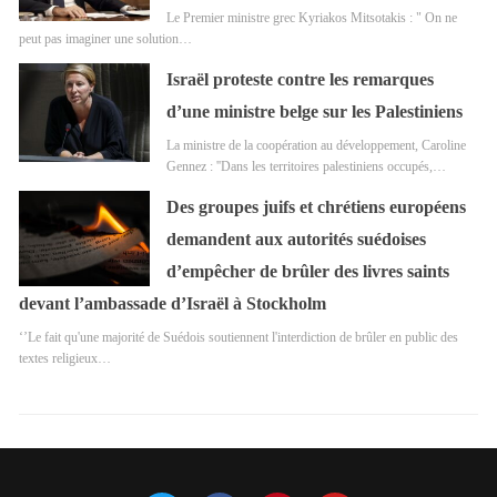
Le Premier ministre grec Kyriakos Mitsotakis : " On ne
peut pas imaginer une solution…
Israël proteste contre les remarques
d’une ministre belge sur les Palestiniens
La ministre de la coopération au développement, Caroline
Gennez : ''Dans les territoires palestiniens occupés,…
Des groupes juifs et chrétiens européens
demandent aux autorités suédoises
d’empêcher de brûler des livres saints
devant l’ambassade d’Israël à Stockholm
‘’Le fait qu'une majorité de Suédois soutiennent l'interdiction de brûler en public des
textes religieux…