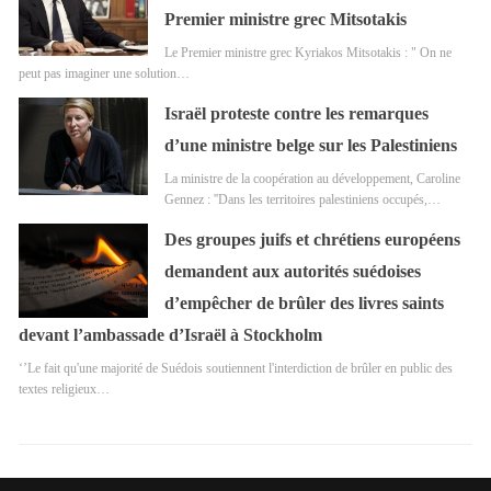
Premier ministre grec Mitsotakis
Le Premier ministre grec Kyriakos Mitsotakis : " On ne
peut pas imaginer une solution…
Israël proteste contre les remarques
d’une ministre belge sur les Palestiniens
La ministre de la coopération au développement, Caroline
Gennez : ''Dans les territoires palestiniens occupés,…
Des groupes juifs et chrétiens européens
demandent aux autorités suédoises
d’empêcher de brûler des livres saints
devant l’ambassade d’Israël à Stockholm
‘’Le fait qu'une majorité de Suédois soutiennent l'interdiction de brûler en public des
textes religieux…