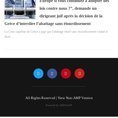
Europe si vous continuez à adopter des
lois contre nous ?”, demande un
dirigeant juif après la décision de la
Grèce d’interdire l’abattage sans étourdissement
La Cour suprême de Grèce a jugé que l'abattage rituel sans étourdissement violait le
droit…
All Rights Reserved |
View Non-AMP Version
Powered by AMPforWP