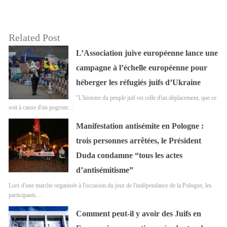
Related Post
L’Association juive européenne lance une
campagne à l’échelle européenne pour
héberger les réfugiés juifs d’Ukraine
"L'histoire du peuple juif est celle d'un déplacement, que ce
soit à cause d'un pogrom…
Manifestation antisémite en Pologne :
trois personnes arrêtées, le Président
Duda condamne “tous les actes
d’antisémitisme”
Lors d'une marche organisée à l'occasion du jour de l'indépendance de la Pologne, les
participants…
Comment peut-il y avoir des Juifs en