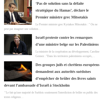
‘Pas de solution sans la défaite
stratégique du Hamas’, déclare le
Premier ministre grec Mitsotakis
Le Premier ministre grec Kyriakos Mitsotakis : " On ne
peut pas imaginer une solution…
Israël proteste contre les remarques
d’une ministre belge sur les Palestiniens
La ministre de la coopération au développement, Caroline
Gennez : ''Dans les territoires palestiniens occupés,…
Des groupes juifs et chrétiens européens
demandent aux autorités suédoises
d’empêcher de brûler des livres saints
devant l’ambassade d’Israël à Stockholm
‘’Le fait qu'une majorité de Suédois soutiennent l'interdiction de brûler en public des
textes religieux…