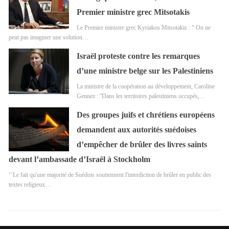
Premier ministre grec Mitsotakis
Le Premier ministre grec Kyriakos Mitsotakis : " On ne
peut pas imaginer une solution…
Israël proteste contre les remarques
d’une ministre belge sur les Palestiniens
La ministre de la coopération au développement, Caroline
Gennez : ''Dans les territoires palestiniens occupés,…
Des groupes juifs et chrétiens européens
demandent aux autorités suédoises
d’empêcher de brûler des livres saints
devant l’ambassade d’Israël à Stockholm
‘’Le fait qu'une majorité de Suédois soutiennent l'interdiction de brûler en public des
textes religieux…