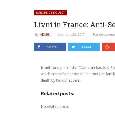
EUROPE DE L'OUEST
Livni in France: Anti-
By
ADMIN
novembre 29, 2017
Pas de commen
Share
Tweet
Israeli foreign minister Tzipi Livni has told 
which concerns her most. She met the family
death by his kidnappers.
Related posts:
No related posts.