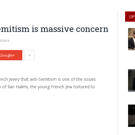
OP
Semitism is massive concern
taire
+
Google+
French Jewry that anti-Semitism is one of the issues
 of Ilan Halimi, the young French Jew tortured to