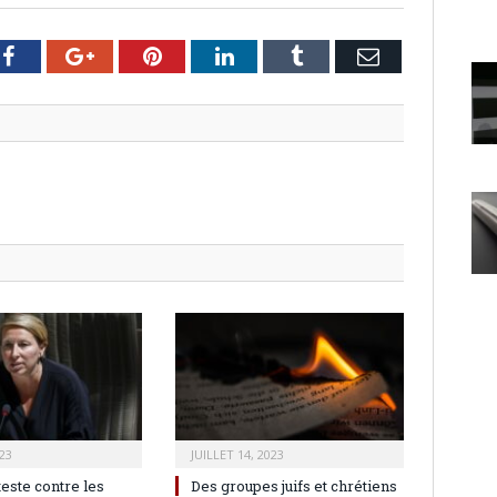
er
Facebook
Google+
Pinterest
LinkedIn
Tumblr
Email
23
JUILLET 14, 2023
teste contre les
Des groupes juifs et chrétiens