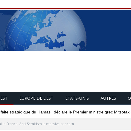
UEST
EUROPE DE L’EST
ETATS-UNIS
AUTRES
O
éfaite stratégique du Hamas', déclare le Premier ministre grec Mitsotaki
ni in France: Anti-Semitism is massive concern