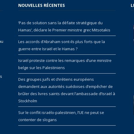
NOUVELLES RÉCENTES
L
‘Pas de solution sans la défaite stratégique du
Hamas’, déclare le Premier ministre grec Mitsotakis
au
Les accords d’Abraham sont-ils plus forts que la
guerre entre Israël et le Hamas ?
Israël proteste contre les remarques d’une ministre
belge sur les Palestiniens
rs
Des groupes juifs et chrétiens européens
demandent aux autorités suédoises d’empêcher de
brûler des livres saints devant l’ambassade d’Israël à
Stockholm
Sur le conflit israélo-palestinien, l’UE ne peut se
contenter de slogans