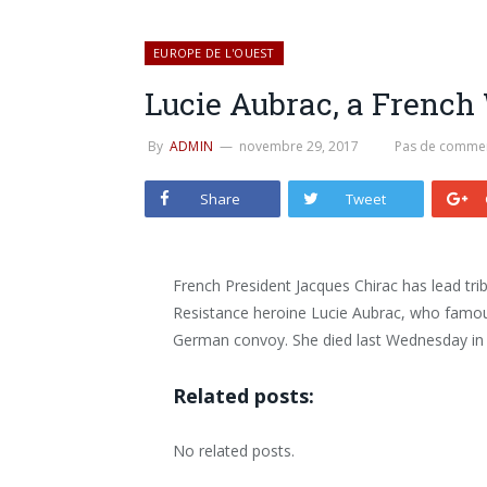
EUROPE DE L'OUEST
Lucie Aubrac, a French
By
ADMIN
novembre 29, 2017
Pas de commen
Share
Tweet
French President Jacques Chirac has lead tr
Resistance heroine Lucie Aubrac, who famous
German convoy. She died last Wednesday in 
Related posts:
No related posts.