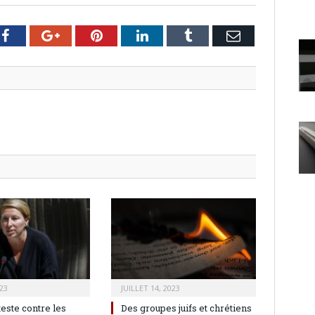
er
Facebook
Google+
Pinterest
LinkedIn
Tumblr
Email
23
JUILLET 14, 2023
teste contre les
Des groupes juifs et chrétiens