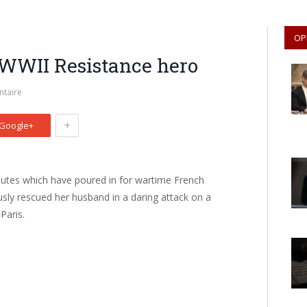
OP
 WWII Resistance hero
taire
+
Google+
ibutes which have poured in for wartime French
ly rescued her husband in a daring attack on a
Paris.