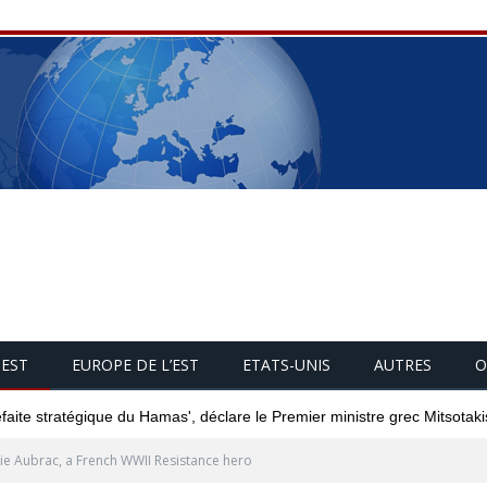
UEST
EUROPE DE L’EST
ETATS-UNIS
AUTRES
O
éfaite stratégique du Hamas', déclare le Premier ministre grec Mitsotaki
ie Aubrac, a French WWII Resistance hero