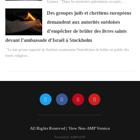
Gennez : ''Dans les territoires palestiniens occupés,…
Des groupes juifs et chrétiens européens
demandent aux autorités suédoises
d’empêcher de brûler des livres saints
devant l’ambassade d’Israël à Stockholm
‘’Le fait qu'une majorité de Suédois soutiennent l'interdiction de brûler en public des
textes religieux…
All Rights Reserved |
View Non-AMP Version
Powered by AMPforWP