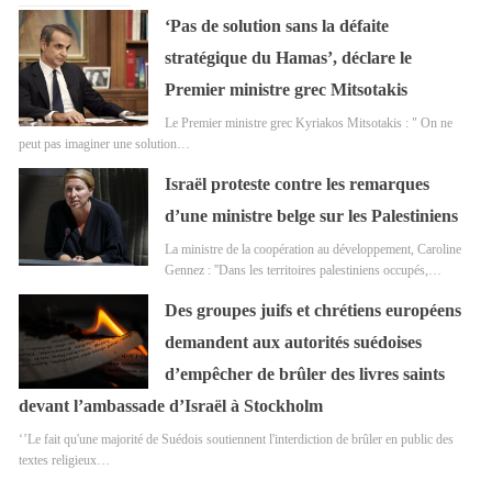
‘Pas de solution sans la défaite
stratégique du Hamas’, déclare le
Premier ministre grec Mitsotakis
Le Premier ministre grec Kyriakos Mitsotakis : " On ne
peut pas imaginer une solution…
Israël proteste contre les remarques
d’une ministre belge sur les Palestiniens
La ministre de la coopération au développement, Caroline
Gennez : ''Dans les territoires palestiniens occupés,…
Des groupes juifs et chrétiens européens
demandent aux autorités suédoises
d’empêcher de brûler des livres saints
devant l’ambassade d’Israël à Stockholm
‘’Le fait qu'une majorité de Suédois soutiennent l'interdiction de brûler en public des
textes religieux…