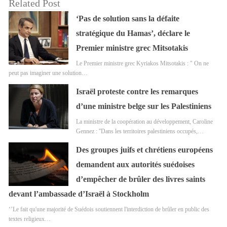
Related Post
‘Pas de solution sans la défaite
stratégique du Hamas’, déclare le
Premier ministre grec Mitsotakis
Le Premier ministre grec Kyriakos Mitsotakis : " On ne
peut pas imaginer une solution…
Israël proteste contre les remarques
d’une ministre belge sur les Palestiniens
La ministre de la coopération au développement, Caroline
Gennez : ''Dans les territoires palestiniens occupés,…
Des groupes juifs et chrétiens européens
demandent aux autorités suédoises
d’empêcher de brûler des livres saints
devant l’ambassade d’Israël à Stockholm
‘’Le fait qu'une majorité de Suédois soutiennent l'interdiction de brûler en public des
textes religieux…