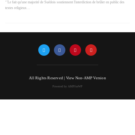
‘’Le fait qu'une majorité de Suédois soutiennent l'interdiction de brûler en public des
textes religieux…
All Rights Reserved |
View Non-AMP Version
Powered by AMPforWP