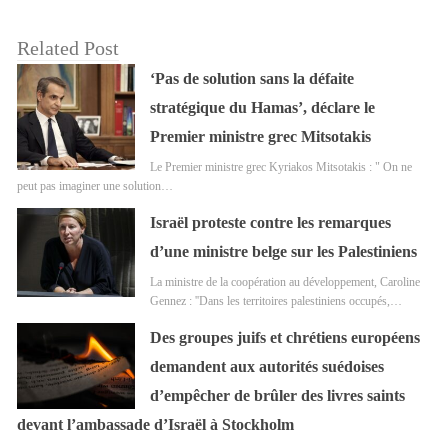
Related Post
‘Pas de solution sans la défaite
stratégique du Hamas’, déclare le
Premier ministre grec Mitsotakis
Le Premier ministre grec Kyriakos Mitsotakis : " On ne
peut pas imaginer une solution…
Israël proteste contre les remarques
d’une ministre belge sur les Palestiniens
La ministre de la coopération au développement, Caroline
Gennez : ''Dans les territoires palestiniens occupés,…
Des groupes juifs et chrétiens européens
demandent aux autorités suédoises
d’empêcher de brûler des livres saints
devant l’ambassade d’Israël à Stockholm