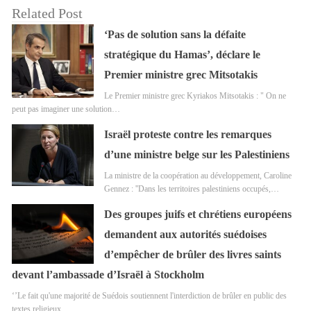
Related Post
‘Pas de solution sans la défaite
stratégique du Hamas’, déclare le
Premier ministre grec Mitsotakis
Le Premier ministre grec Kyriakos Mitsotakis : " On ne
peut pas imaginer une solution…
Israël proteste contre les remarques
d’une ministre belge sur les Palestiniens
La ministre de la coopération au développement, Caroline
Gennez : ''Dans les territoires palestiniens occupés,…
Des groupes juifs et chrétiens européens
demandent aux autorités suédoises
d’empêcher de brûler des livres saints
devant l’ambassade d’Israël à Stockholm
‘’Le fait qu'une majorité de Suédois soutiennent l'interdiction de brûler en public des
textes religieux…