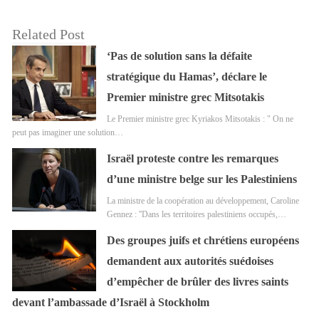
Related Post
‘Pas de solution sans la défaite
stratégique du Hamas’, déclare le
Premier ministre grec Mitsotakis
Le Premier ministre grec Kyriakos Mitsotakis : " On ne
peut pas imaginer une solution…
Israël proteste contre les remarques
d’une ministre belge sur les Palestiniens
La ministre de la coopération au développement, Caroline
Gennez : ''Dans les territoires palestiniens occupés,…
Des groupes juifs et chrétiens européens
demandent aux autorités suédoises
d’empêcher de brûler des livres saints
devant l’ambassade d’Israël à Stockholm