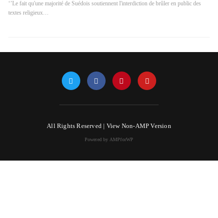
‘’Le fait qu'une majorité de Suédois soutiennent l'interdiction de brûler en public des
textes religieux…
All Rights Reserved |
View Non-AMP Version
Powered by AMPforWP