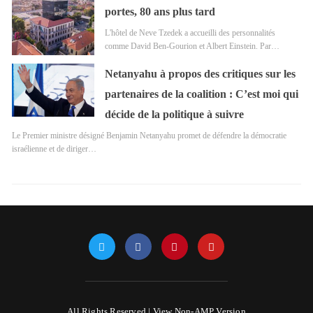
portes, 80 ans plus tard
L'hôtel de Neve Tzedek a accueilli des personnalités
comme David Ben-Gourion et Albert Einstein. Par…
Netanyahu à propos des critiques sur les
partenaires de la coalition : C’est moi qui
décide de la politique à suivre
Le Premier ministre désigné Benjamin Netanyahu promet de défendre la démocratie
israélienne et de diriger…
All Rights Reserved |
View Non-AMP Version