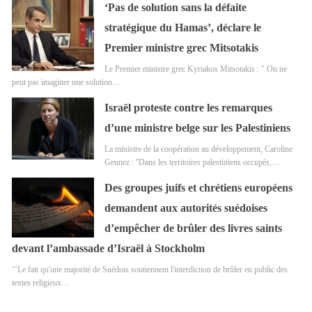
‘Pas de solution sans la défaite
stratégique du Hamas’, déclare le
Premier ministre grec Mitsotakis
Le Premier ministre grec Kyriakos Mitsotakis : " On ne
peut pas imaginer une solution…
Israël proteste contre les remarques
d’une ministre belge sur les Palestiniens
La ministre de la coopération au développement, Caroline
Gennez : ''Dans les territoires palestiniens occupés,…
Des groupes juifs et chrétiens européens
demandent aux autorités suédoises
d’empêcher de brûler des livres saints
devant l’ambassade d’Israël à Stockholm
‘’Le fait qu'une majorité de Suédois soutiennent l'interdiction de brûler en public des
textes religieux…