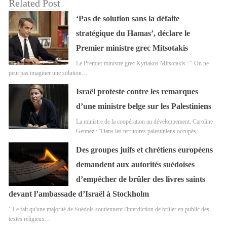
Related Post
‘Pas de solution sans la défaite
stratégique du Hamas’, déclare le
Premier ministre grec Mitsotakis
Le Premier ministre grec Kyriakos Mitsotakis : " On ne
peut pas imaginer une solution…
Israël proteste contre les remarques
d’une ministre belge sur les Palestiniens
La ministre de la coopération au développement, Caroline
Gennez : ''Dans les territoires palestiniens occupés,…
Des groupes juifs et chrétiens européens
demandent aux autorités suédoises
d’empêcher de brûler des livres saints
devant l’ambassade d’Israël à Stockholm
‘’Le fait qu'une majorité de Suédois soutiennent l'interdiction de brûler en public des
textes religieux…