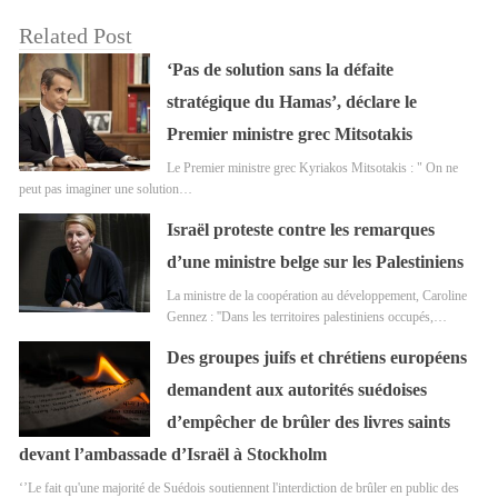
Related Post
‘Pas de solution sans la défaite
stratégique du Hamas’, déclare le
Premier ministre grec Mitsotakis
Le Premier ministre grec Kyriakos Mitsotakis : " On ne
peut pas imaginer une solution…
Israël proteste contre les remarques
d’une ministre belge sur les Palestiniens
La ministre de la coopération au développement, Caroline
Gennez : ''Dans les territoires palestiniens occupés,…
Des groupes juifs et chrétiens européens
demandent aux autorités suédoises
d’empêcher de brûler des livres saints
devant l’ambassade d’Israël à Stockholm
‘’Le fait qu'une majorité de Suédois soutiennent l'interdiction de brûler en public des