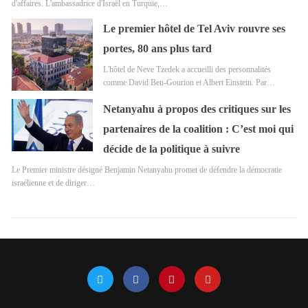
d'affaires. L'ambassadrice d'Israël en Turquie,…
Le premier hôtel de Tel Aviv rouvre ses
portes, 80 ans plus tard
L'hôtel de Neve Tzedek a accueilli des personnalités
comme David Ben-Gourion et Albert Einstein. Par…
Netanyahu à propos des critiques sur les
partenaires de la coalition : C’est moi qui
décide de la politique à suivre
Le Premier ministre désigné Benjamin Netanyahu promet de défendre la démocratie
israélienne et de diriger…