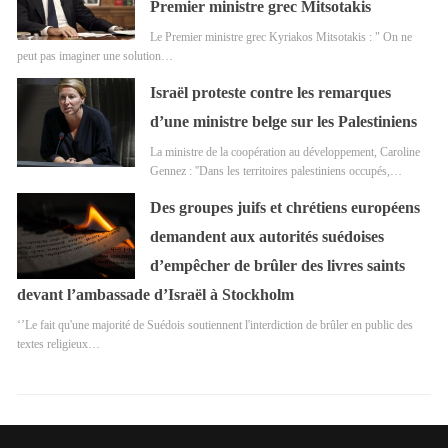
Premier ministre grec Mitsotakis
Le Premier ministre grec Kyriakos Mitsotakis : " On ne
peut pas imaginer une solution…
Israël proteste contre les remarques
d’une ministre belge sur les Palestiniens
La ministre de la coopération au développement, Caroline
Gennez : ''Dans les territoires palestiniens occupés,…
Des groupes juifs et chrétiens européens
demandent aux autorités suédoises
d’empêcher de brûler des livres saints
devant l’ambassade d’Israël à Stockholm
‘’Le fait qu'une majorité de Suédois soutiennent l'interdiction de brûler en public des
textes religieux…