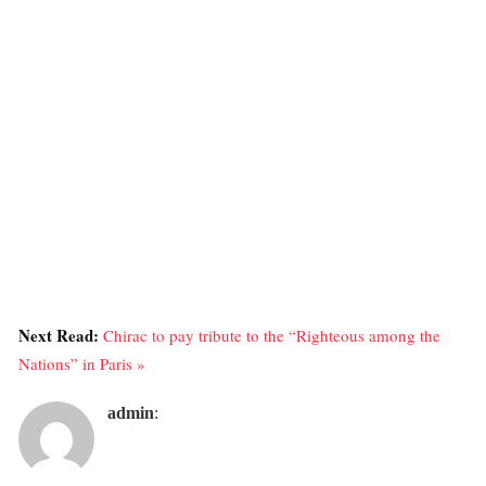
Next Read:
Chirac to pay tribute to the “Righteous among the
Nations” in Paris »
admin
: