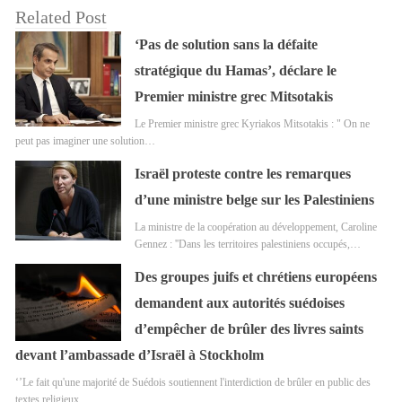
Related Post
‘Pas de solution sans la défaite
stratégique du Hamas’, déclare le
Premier ministre grec Mitsotakis
Le Premier ministre grec Kyriakos Mitsotakis : " On ne
peut pas imaginer une solution…
Israël proteste contre les remarques
d’une ministre belge sur les Palestiniens
La ministre de la coopération au développement, Caroline
Gennez : ''Dans les territoires palestiniens occupés,…
Des groupes juifs et chrétiens européens
demandent aux autorités suédoises
d’empêcher de brûler des livres saints
devant l’ambassade d’Israël à Stockholm
‘’Le fait qu'une majorité de Suédois soutiennent l'interdiction de brûler en public des
textes religieux…