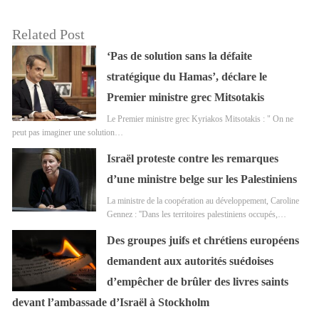
Related Post
‘Pas de solution sans la défaite
stratégique du Hamas’, déclare le
Premier ministre grec Mitsotakis
Le Premier ministre grec Kyriakos Mitsotakis : " On ne
peut pas imaginer une solution…
Israël proteste contre les remarques
d’une ministre belge sur les Palestiniens
La ministre de la coopération au développement, Caroline
Gennez : ''Dans les territoires palestiniens occupés,…
Des groupes juifs et chrétiens européens
demandent aux autorités suédoises
d’empêcher de brûler des livres saints
devant l’ambassade d’Israël à Stockholm