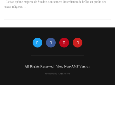
‘’Le fait qu'une majorité de Suédois soutiennent l'interdiction de brûler en public des
textes religieux…
All Rights Reserved |
View Non-AMP Version
Powered by AMPforWP