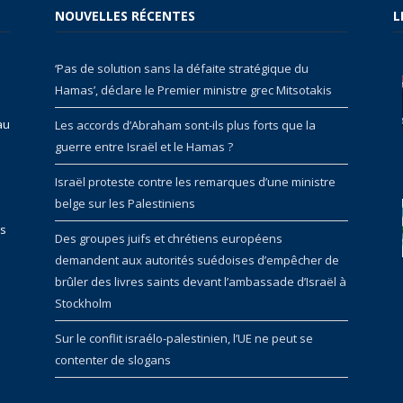
NOUVELLES RÉCENTES
L
‘Pas de solution sans la défaite stratégique du
Hamas’, déclare le Premier ministre grec Mitsotakis
au
Les accords d’Abraham sont-ils plus forts que la
guerre entre Israël et le Hamas ?
Israël proteste contre les remarques d’une ministre
belge sur les Palestiniens
rs
Des groupes juifs et chrétiens européens
demandent aux autorités suédoises d’empêcher de
brûler des livres saints devant l’ambassade d’Israël à
Stockholm
Sur le conflit israélo-palestinien, l’UE ne peut se
contenter de slogans