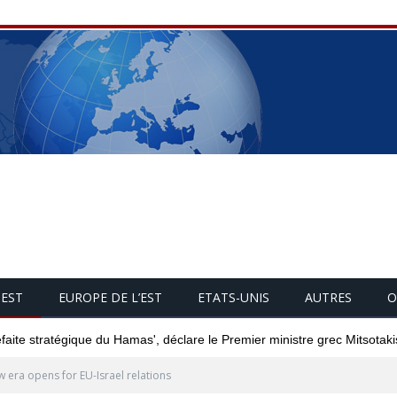
UEST
EUROPE DE L’EST
ETATS-UNIS
AUTRES
O
éfaite stratégique du Hamas', déclare le Premier ministre grec Mitsotaki
 era opens for EU-Israel relations