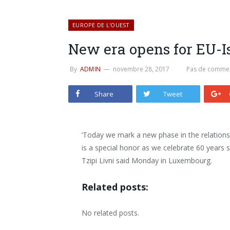
EUROPE DE L'OUEST
New era opens for EU-Is
By
ADMIN
novembre 28, 2017
Pas de commen
Share
Tweet
‘Today we mark a new phase in the relations
is a special honor as we celebrate 60 years s
Tzipi Livni said Monday in Luxembourg.
Related posts:
No related posts.