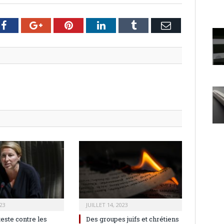
er
Facebook
Google+
Pinterest
LinkedIn
Tumblr
Email
23
JUILLET 14, 2023
teste contre les
Des groupes juifs et chrétiens