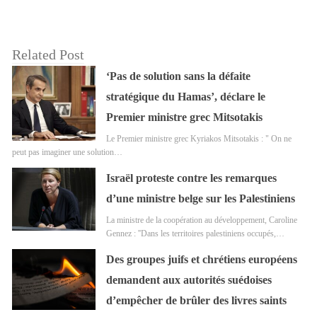
Related Post
‘Pas de solution sans la défaite
stratégique du Hamas’, déclare le
Premier ministre grec Mitsotakis
Le Premier ministre grec Kyriakos Mitsotakis : " On ne
peut pas imaginer une solution…
Israël proteste contre les remarques
d’une ministre belge sur les Palestiniens
La ministre de la coopération au développement, Caroline
Gennez : ''Dans les territoires palestiniens occupés,…
Des groupes juifs et chrétiens européens
demandent aux autorités suédoises
d’empêcher de brûler des livres saints