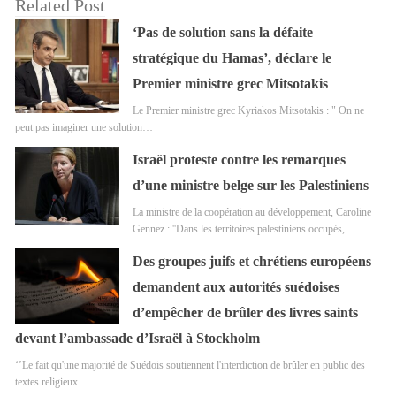
Related Post
‘Pas de solution sans la défaite
stratégique du Hamas’, déclare le
Premier ministre grec Mitsotakis
Le Premier ministre grec Kyriakos Mitsotakis : " On ne
peut pas imaginer une solution…
Israël proteste contre les remarques
d’une ministre belge sur les Palestiniens
La ministre de la coopération au développement, Caroline
Gennez : ''Dans les territoires palestiniens occupés,…
Des groupes juifs et chrétiens européens
demandent aux autorités suédoises
d’empêcher de brûler des livres saints
devant l’ambassade d’Israël à Stockholm
‘’Le fait qu'une majorité de Suédois soutiennent l'interdiction de brûler en public des
textes religieux…