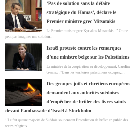
‘Pas de solution sans la défaite
stratégique du Hamas’, déclare le
Premier ministre grec Mitsotakis
Le Premier ministre grec Kyriakos Mitsotakis : " On ne
peut pas imaginer une solution…
Israël proteste contre les remarques
d’une ministre belge sur les Palestiniens
La ministre de la coopération au développement, Caroline
Gennez : ''Dans les territoires palestiniens occupés,…
Des groupes juifs et chrétiens européens
demandent aux autorités suédoises
d’empêcher de brûler des livres saints
devant l’ambassade d’Israël à Stockholm
‘’Le fait qu'une majorité de Suédois soutiennent l'interdiction de brûler en public des
textes religieux…