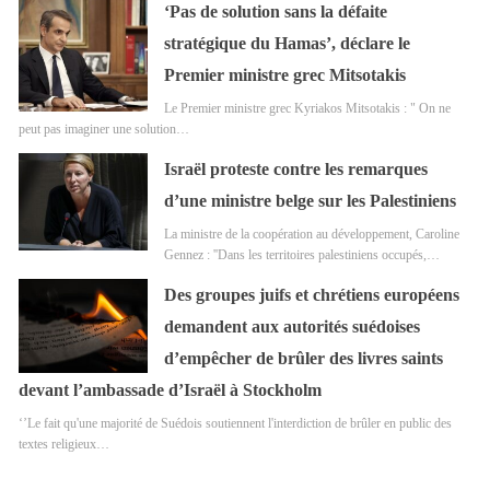
‘Pas de solution sans la défaite
stratégique du Hamas’, déclare le
Premier ministre grec Mitsotakis
Le Premier ministre grec Kyriakos Mitsotakis : " On ne
peut pas imaginer une solution…
Israël proteste contre les remarques
d’une ministre belge sur les Palestiniens
La ministre de la coopération au développement, Caroline
Gennez : ''Dans les territoires palestiniens occupés,…
Des groupes juifs et chrétiens européens
demandent aux autorités suédoises
d’empêcher de brûler des livres saints
devant l’ambassade d’Israël à Stockholm
‘’Le fait qu'une majorité de Suédois soutiennent l'interdiction de brûler en public des
textes religieux…