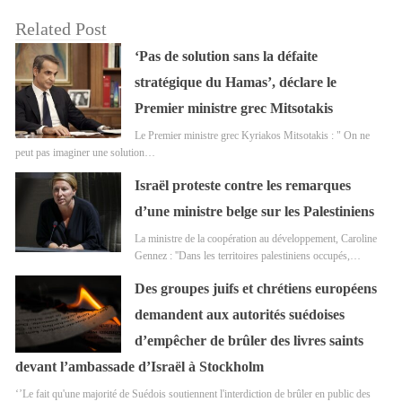
Related Post
‘Pas de solution sans la défaite
stratégique du Hamas’, déclare le
Premier ministre grec Mitsotakis
Le Premier ministre grec Kyriakos Mitsotakis : " On ne
peut pas imaginer une solution…
Israël proteste contre les remarques
d’une ministre belge sur les Palestiniens
La ministre de la coopération au développement, Caroline
Gennez : ''Dans les territoires palestiniens occupés,…
Des groupes juifs et chrétiens européens
demandent aux autorités suédoises
d’empêcher de brûler des livres saints
devant l’ambassade d’Israël à Stockholm
‘’Le fait qu'une majorité de Suédois soutiennent l'interdiction de brûler en public des