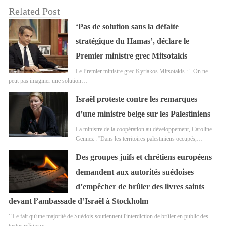
Related Post
‘Pas de solution sans la défaite
stratégique du Hamas’, déclare le
Premier ministre grec Mitsotakis
Le Premier ministre grec Kyriakos Mitsotakis : " On ne
peut pas imaginer une solution…
Israël proteste contre les remarques
d’une ministre belge sur les Palestiniens
La ministre de la coopération au développement, Caroline
Gennez : ''Dans les territoires palestiniens occupés,…
Des groupes juifs et chrétiens européens
demandent aux autorités suédoises
d’empêcher de brûler des livres saints
devant l’ambassade d’Israël à Stockholm
‘’Le fait qu'une majorité de Suédois soutiennent l'interdiction de brûler en public des