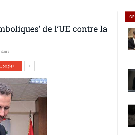
OP
mboliques’ de l’UE contre la
taire
+
Google+