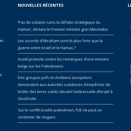
NOUVELLES RÉCENTES
L
‘Pas de solution sans la défaite stratégique du
Hamas’, déclare le Premier ministre grec Mitsotakis
au
Les accords d’Abraham sont-ils plus forts que la
guerre entre Israël et le Hamas ?
Israël proteste contre les remarques d’une ministre
belge sur les Palestiniens
rs
Des groupes juifs et chrétiens européens
demandent aux autorités suédoises d’empêcher de
brûler des livres saints devant l’ambassade d’Israël à
Stockholm
Sur le conflit israélo-palestinien, l’UE ne peut se
contenter de slogans