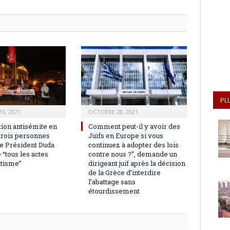
PL
6, 2021
OCTOBRE 28, 2021
tion antisémite en
Comment peut-il y avoir des
 trois personnes
Juifs en Europe si vous
le Président Duda
continuez à adopter des lois
“tous les actes
contre nous ?”, demande un
itisme”
dirigeant juif après la décision
de la Grèce d’interdire
l’abattage sans
étourdissement