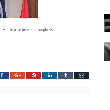
vise le train de vie du couple Assad.
er
Facebook
Google+
Pinterest
LinkedIn
Tumblr
Email