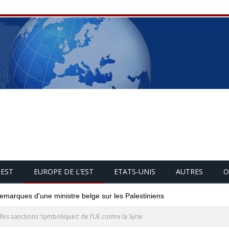
UEST
EUROPE DE L’EST
ETATS-UNIS
AUTRES
O
 remarques d'une ministre belge sur les Palestiniens
les sanctions ‘symboliques’ de l’UE contre la Syrie