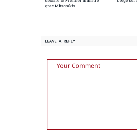
déclare le Premier ministre
belge sur 
grec Mitsotakis
LEAVE A REPLY