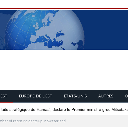
UEST
EUROPE DE L’EST
ETATS-UNIS
AUTRES
O
éfaite stratégique du Hamas', déclare le Premier ministre grec Mitsotaki
ber of racist incidents up in Switzerland