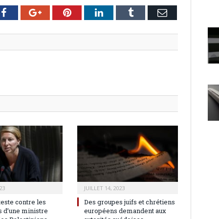
er
Facebook
Google+
Pinterest
LinkedIn
Tumblr
Email
23
JUILLET 14, 2023
teste contre les
Des groupes juifs et chrétiens
 d’une ministre
européens demandent aux