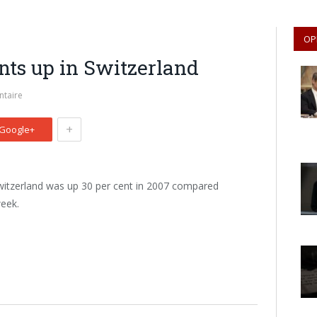
OP
nts up in Switzerland
taire
+
Google+
Switzerland was up 30 per cent in 2007 compared
week.