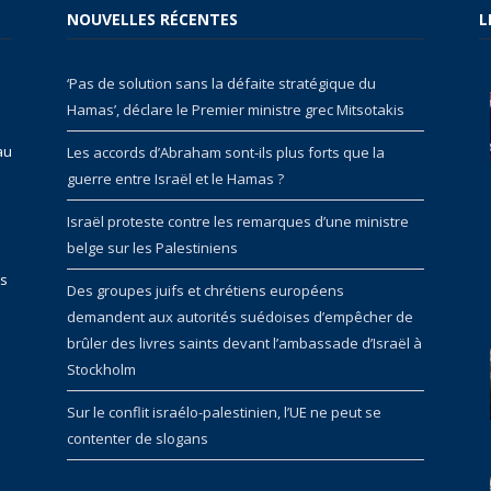
NOUVELLES RÉCENTES
L
‘Pas de solution sans la défaite stratégique du
Hamas’, déclare le Premier ministre grec Mitsotakis
au
Les accords d’Abraham sont-ils plus forts que la
guerre entre Israël et le Hamas ?
Israël proteste contre les remarques d’une ministre
belge sur les Palestiniens
rs
Des groupes juifs et chrétiens européens
demandent aux autorités suédoises d’empêcher de
brûler des livres saints devant l’ambassade d’Israël à
Stockholm
Sur le conflit israélo-palestinien, l’UE ne peut se
contenter de slogans