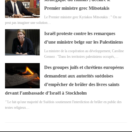
Premier ministre grec Mitsotakis
Le Premier ministre grec Kyriakos Mitsotakis : " On ne
peut pas imaginer une solution…
Israël proteste contre les remarques
d’une ministre belge sur les Palestiniens
La ministre de la coopération au développement, Caroline
Gennez : ''Dans les territoires palestiniens occupés,…
Des groupes juifs et chrétiens européens
demandent aux autorités suédoises
d’empêcher de brûler des livres saints
devant l’ambassade d’Israël à Stockholm
‘’Le fait qu'une majorité de Suédois soutiennent l'interdiction de brûler en public des
textes religieux…